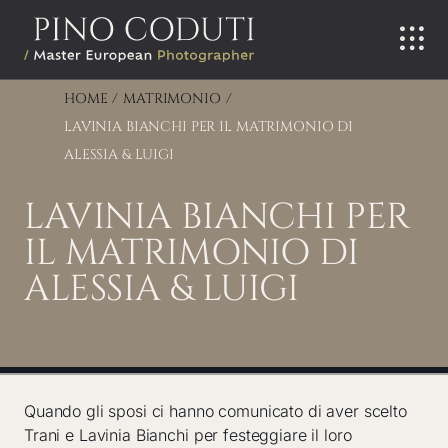
Salta
al
contenuto
HOME
MATRIMONIO
LAVINIA BIANCHI PER IL MATRIMONIO DI
ALESSIA & LUIGI
LAVINIA BIANCHI PER
IL MATRIMONIO DI
ALESSIA & LUIGI
Quando gli sposi ci hanno comunicato di aver scelto
Trani e Lavinia Bianchi per festeggiare il loro