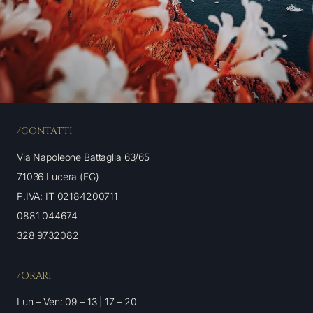
/CONTATTI
Via Napoleone Battaglia 63/65
71036 Lucera (FG)
P.IVA: IT 02184200711
0881 044674
328 9732082
/ORARI
Lun – Ven: 09 – 13 | 17 – 20