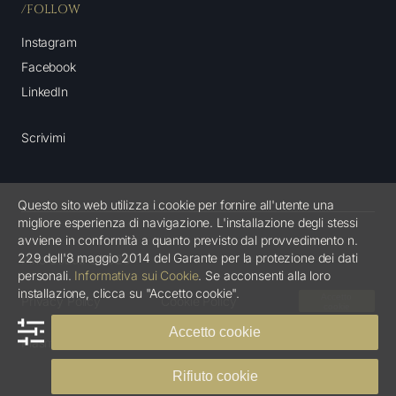
/FOLLOW
Instagram
Facebook
LinkedIn
Scrivimi
Questo sito web utilizza i cookie per fornire all'utente una
migliore esperienza di navigazione. L'installazione degli stessi
avviene in conformità a quanto previsto dal provvedimento n.
229 dell'8 maggio 2014 del Garante per la protezione dei dati
Pino Coduti ©2026
personali.
Informativa sui Cookie
. Se acconsenti alla loro
installazione, clicca su "Accetto cookie".
Accetto
Privacy Policy
Cookie Policy
cookie
Accetto cookie
Plasmato con l’
agenzia di marketing
Ingigni
Rifiuto cookie