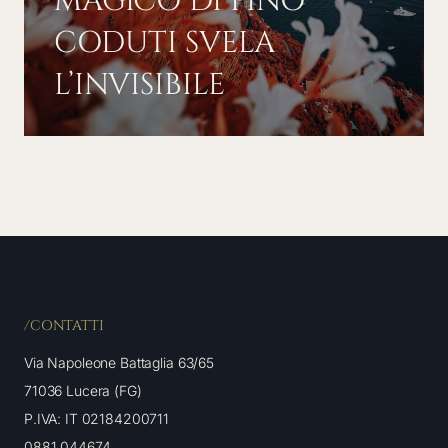
MAGICO DI PINO
CODUTI SVELA
L’INVISIBILE
/CONTATTI
Via Napoleone Battaglia 63/65
71036 Lucera (FG)
P.IVA: IT 02184200711
0881 044674