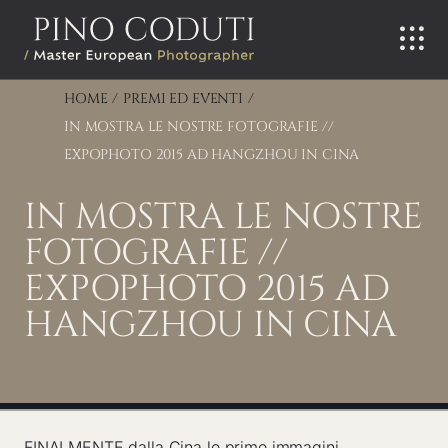
Salta
al
contenuto
HOME
PREMI ED EVENTI
IN MOSTRA LE NOSTRE FOTOGRAFIE //
EXPOPHOTO 2015 AD HANGZHOU IN CINA
IN MOSTRA LE NOSTRE
FOTOGRAFIE //
EXPOPHOTO 2015 AD
HANGZHOU IN CINA
FINALMENTE dalla Cina le prime immagini